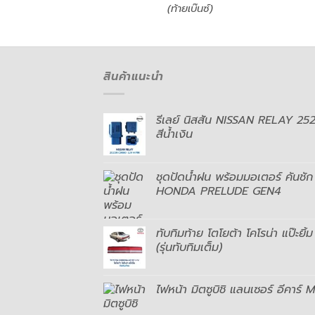
 (เตารีด)
(ท้ายเบ๊นซ์)
สินค้าแนะนำ
รีเลย์ นิสสัน NISSAN RELAY 2
สีน้ำเงิน
ชุดปัดน้ำฝน พร้อมมอเตอร์ คันชัก
HONDA PRELUDE GEN4
ทับทิมท้าย โตโยต้า โคโรน่า แป๊
(รุ่นทับทิมเต็ม)
ไฟหน้า มิตซูบิชิ แลนเซอร์ อีคา