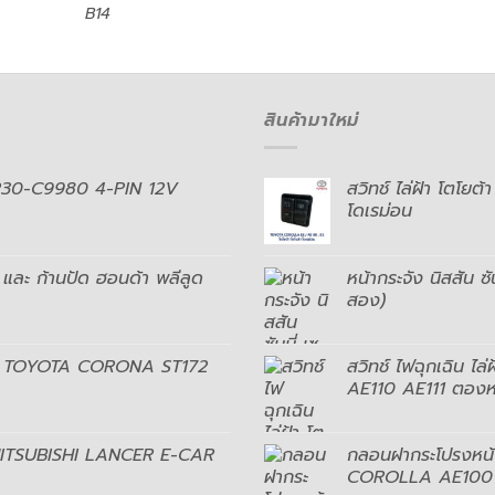
B14
สินค้ามาใหม่
5230-C9980 4-PIN 12V
สวิทช์ ไล่ฝ้า โต
โดเรม่อน
 และ ก้านปัด ฮอนด้า พลีลูด
หน้ากระจัง นิสสัน ซ
สอง)
ะยิ้ม TOYOTA CORONA ST172
สวิทช์ ไฟฉุกเฉิน ไ
AE110 AE111 ตองหน
ร์ MITSUBISHI LANCER E-CAR
กลอนฝากระโปรงหน้า
COROLLA AE100