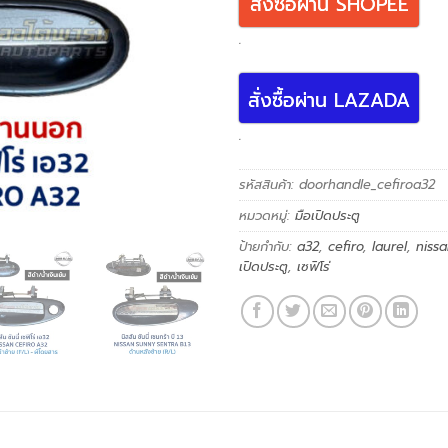
สั่งซื้อผ่าน SHOPEE
.
สั่งซื้อผ่าน LAZADA
.
รหัสสินค้า:
doorhandle_cefiroa32
หมวดหมู่:
มือเปิดประตู
ป้ายกำกับ:
a32
,
cefiro
,
laurel
,
niss
เปิดประตู
,
เซฟิโร่