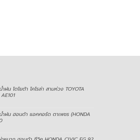
ัดน้ำฝน โตโยต้า โคโรล่า สามห่วง TOYOTA
 AE101
ปัดน้ำฝน ฮอนด้า แอคคอร์ด ตาเพชร (HONDA
0
ไฟผ่าหมาก ฮอนด้า ซีวิค HONDA CIVIC EG 92