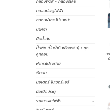
กล่องฟิวส์ - กล่องรีเลย์
กลอนประตูไฟฟ้า
กลอนฝากระโปรงหน้า
นาฬิกา
ปัดน้ำฝน
ปั๊มติ๊ก (ปั๊มน้ำมันเชื้อเพลิง) + ชุด
มอ
ลูกลอย
น
ฝากระโปรงท้าย
พัดลม
มอเตอร์ โบเวอร์แอร์
มือเปิดประตู
รางกระจกไฟฟ้า