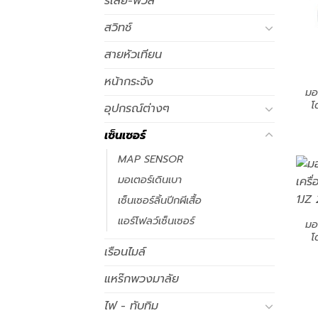
รีเลย์-ฟิวส์
สวิทช์
สายหัวเทียน
หน้ากระจัง
มอ
โ
อุปกรณ์ต่างๆ
เซ็นเซอร์
MAP SENSOR
มอเตอร์เดินเบา
เซ็นเซอร์ลิ้นปีกผีเสื้อ
แอร์โฟลว์เซ็นเซอร์
มอ
โ
เรือนไมล์
แหร๊กพวงมาลัย
ไฟ - ทับทิม