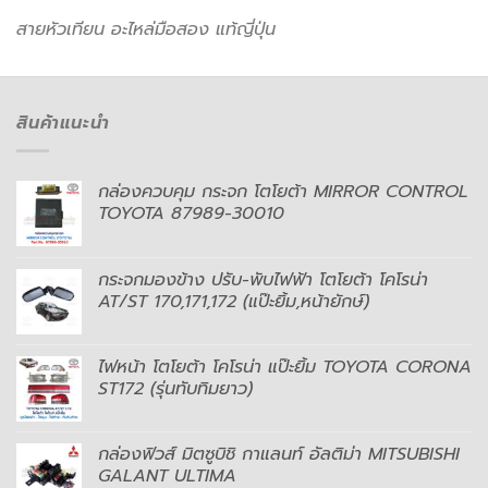
สายหัวเทียน อะไหล่มือสอง แท้ญี่ปุ่น
สินค้าแนะนำ
กล่องควบคุม กระจก โตโยต้า MIRROR CONTROL
TOYOTA 87989-30010
กระจกมองข้าง ปรับ-พับไฟฟ้า โตโยต้า โคโรน่า
AT/ST 170,171,172 (แป๊ะยิ้ม,หน้ายักษ์)
ไฟหน้า โตโยต้า โคโรน่า แป๊ะยิ้ม TOYOTA CORONA
ST172 (รุ่นทับทิมยาว)
กล่องฟิวส์ มิตซูบิชิ กาแลนท์ อัลติม่า MITSUBISHI
GALANT ULTIMA