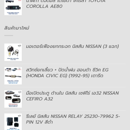
นาฬิกา ดิจิตอล โตโยต้า โคโรล่า TOYOTA
COROLLA AE80
สินค้ามาใหม่
มอเตอร์เฟืองยกกระจก นิสสัน NISSAN (3 แฉก)
สวิทช์ยกเลี้ยว + ปัดน้ำฝน ฮอนด้า ซีวิค EG
(HONDA CIVIC EG) (1992-95) เตารีด
มือเปิดประตู ด้านใน นิสสัน เซฟิโร่ เอ32 NISSAN
CEFIRO A32
รีเลย์ นิสสัน NISSAN RELAY 25230-79962 5-
PIN 12V สีดำ