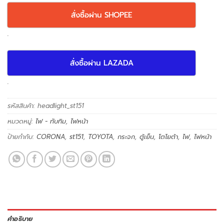
สั่งซื้อผ่าน SHOPEE
.
สั่งซื้อผ่าน LAZADA
.
รหัสสินค้า:
headlight_st151
หมวดหมู่:
ไฟ - ทับทิม
,
ไฟหน้า
ป้ายกำกับ:
CORONA
,
st151
,
TOYOTA
,
กระจก
,
ตู้เย็น
,
โตโยต้า
,
ไฟ
,
ไฟหน้า
คำอธิบาย