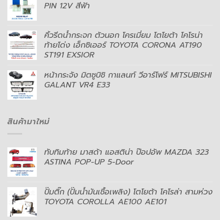
PIN 12V สีฟ้า
คิ้วรีดน้ำกระจก ตัวนอก โครเมี่ยม โตโยต้า โคโรน่า
ท้ายโด่ง เอ็กซิเออร์ TOYOTA CORONA AT190
ST191 EXSIOR
หน้ากระจัง มิตซูบิชิ กาแลนท์ วีอาร์โฟร์ MITSUBISHI
GALANT VR4 E33
สินค้ามาใหม่
ทับทิมท้าย มาสด้า แอสติน่า ป๊อปอัพ MAZDA 323
ASTINA POP-UP 5-Door
ปั๊มติ๊ก (ปั๊มน้ำมันเชื้อเพลิง) โตโยต้า โคโรล่า สามห่วง
TOYOTA COROLLA AE100 AE101