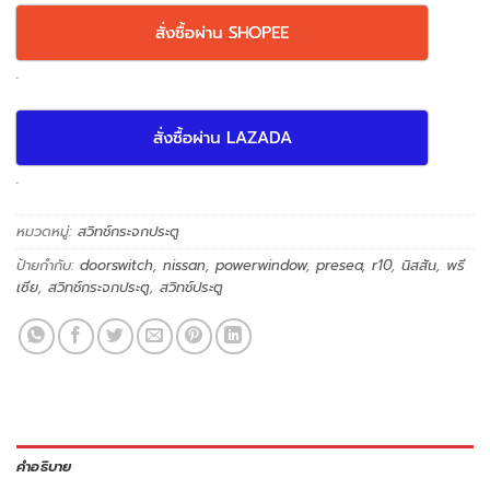
สั่งซื้อผ่าน SHOPEE
.
สั่งซื้อผ่าน LAZADA
.
หมวดหมู่:
สวิทช์กระจกประตู
ป้ายกำกับ:
doorswitch
,
nissan
,
powerwindow
,
presea
,
r10
,
นิสสัน
,
พรี
เซีย
,
สวิทช์กระจกประตู
,
สวิทช์ประตู
คำอธิบาย