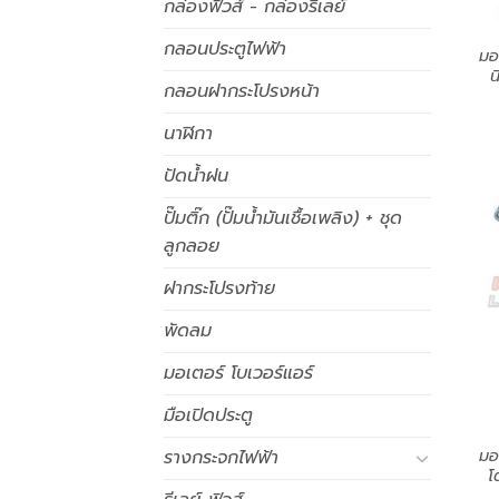
กล่องฟิวส์ - กล่องรีเลย์
กลอนประตูไฟฟ้า
มอ
น
กลอนฝากระโปรงหน้า
นาฬิกา
ปัดน้ำฝน
ปั๊มติ๊ก (ปั๊มน้ำมันเชื้อเพลิง) + ชุด
ลูกลอย
ฝากระโปรงท้าย
พัดลม
มอเตอร์ โบเวอร์แอร์
มือเปิดประตู
มอ
รางกระจกไฟฟ้า
โ