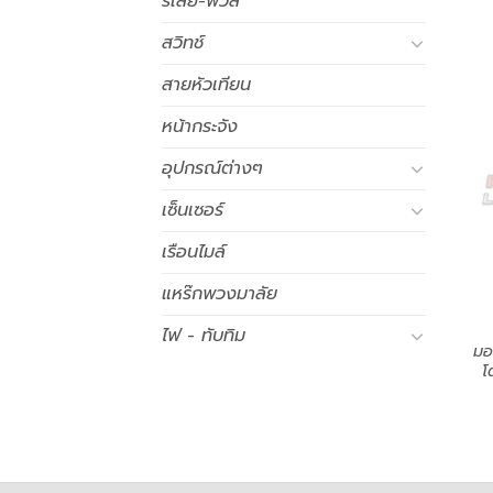
รีเลย์-ฟิวส์
สวิทช์
สายหัวเทียน
หน้ากระจัง
อุปกรณ์ต่างๆ
เซ็นเซอร์
เรือนไมล์
แหร๊กพวงมาลัย
ไฟ - ทับทิม
มอ
โ