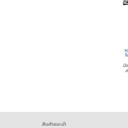
มื
ล
สินค้าแนะนำ