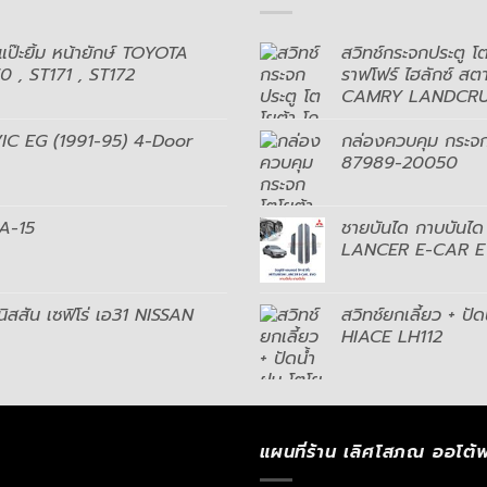
 แป๊ะยิ้ม หน้ายักษ์ TOYOTA
สวิทช์กระจกประตู โตโ
 , ST171 , ST172
ราฟโฟร์ ไฮลักซ์ 
CAMRY LANDCRUI
VIC EG (1991-95) 4-Door
กล่องควบคุม กระ
87989-20050
GA-15
ชายบันได กาบบันได ม
LANCER E-CAR 
นิสสัน เซฟิโร่ เอ31 NISSAN
สวิทช์ยกเลี้ยว + ป
HIACE LH112
แผนที่ร้าน เลิศโสภณ ออโต้พ