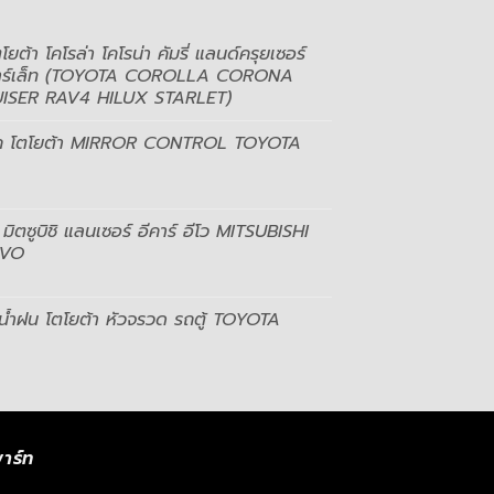
ยต้า โคโรล่า โคโรน่า คัมรี่ แลนด์ครุยเซอร์
สตาร์เล็ท (TOYOTA COROLLA CORONA
SER RAV4 HILUX STARLET)
จก โตโยต้า MIRROR CONTROL TOYOTA
ิตซูบิชิ แลนเซอร์ อีคาร์ อีโว MITSUBISHI
EVO
ัดน้ำฝน โตโยต้า หัวจรวด รถตู้ TOYOTA
าร์ท