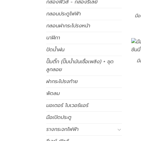
กล่องฟิวส์ - กล่องรีเลย์
กลอนประตูไฟฟ้า
มือ
กลอนฝากระโปรงหน้า
นาฬิกา
ปัดน้ำฝน
มื
ปั๊มติ๊ก (ปั๊มน้ำมันเชื้อเพลิง) + ชุด
ลูกลอย
ฝากระโปรงท้าย
พัดลม
มอเตอร์ โบเวอร์แอร์
มือเปิดประตู
รางกระจกไฟฟ้า