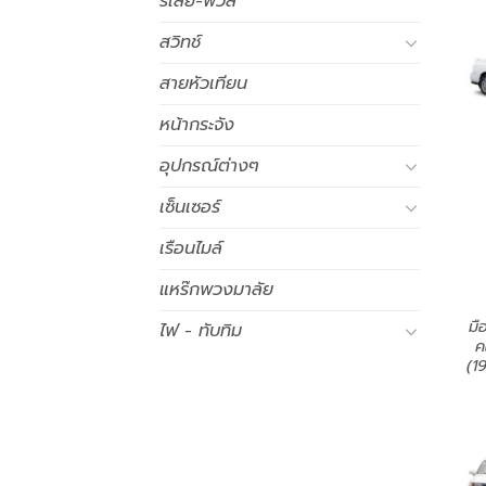
รีเลย์-ฟิวส์
สวิทช์
สายหัวเทียน
หน้ากระจัง
อุปกรณ์ต่างๆ
เซ็นเซอร์
เรือนไมล์
แหร๊กพวงมาลัย
มื
ไฟ - ทับทิม
ค
(1