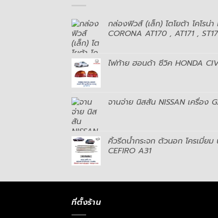
กล่องฟิวส์ (เล็ก) โตโยต้า โคโรน่า
CORONA AT170 , AT171 , ST170
ไฟท้าย ฮอนด้า ซีวิค HONDA CI
จานจ่าย นิสสัน NISSAN เครื่อง 
คิ้วรีดน้ำกระจก ตัวนอก โครเมี่ยม 
CEFIRO A31
ที่ตั้งร้าน