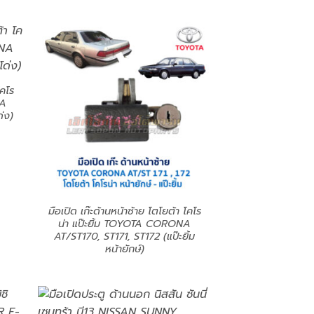
โคโร
NA
่ง)
มือเปิด เก๊ะด้านหน้าซ้าย โตโยต้า โคโร
น่า แป๊ะยิ้ม TOYOTA CORONA
AT/ST170, ST171, ST172 (แป๊ะยิ้ม
หน้ายักษ์)