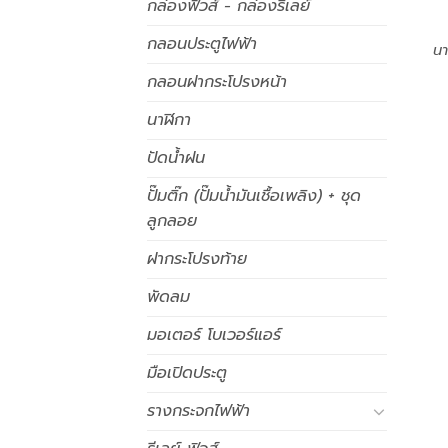
กล่องฟิวส์ - กล่องรีเลย์
กลอนประตูไฟฟ้า
นา
กลอนฝากระโปรงหน้า
นาฬิกา
ปัดน้ำฝน
ปั๊มติ๊ก (ปั๊มน้ำมันเชื้อเพลิง) + ชุด
ลูกลอย
ฝากระโปรงท้าย
พัดลม
มอเตอร์ โบเวอร์แอร์
มือเปิดประตู
รางกระจกไฟฟ้า