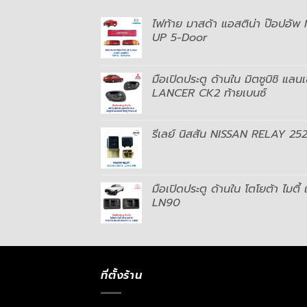
ไฟท้าย มาสด้า แอสติน่า ป๊อป
UP 5-Door
มือเปิดประตู ด้านใน มิตซูบิชิ แลน
LANCER CK2 ท้ายเบนซ์
รีเลย์ นิสสัน NISSAN RELAY 2
มือเปิดประตู ด้านใน โตโยต้า ไมต
LN90
ที่ตั้งร้าน