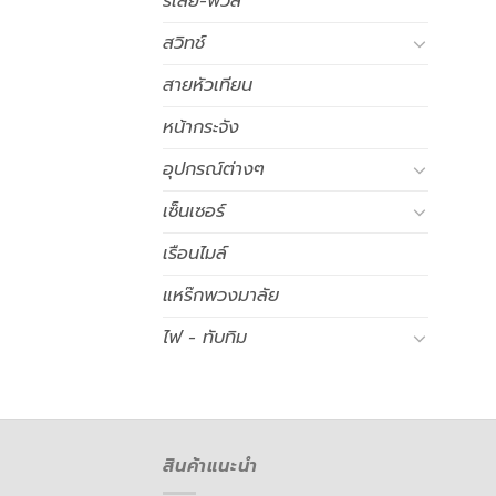
รีเลย์-ฟิวส์
สวิทช์
สายหัวเทียน
หน้ากระจัง
อุปกรณ์ต่างๆ
เซ็นเซอร์
เรือนไมล์
แหร๊กพวงมาลัย
ไฟ - ทับทิม
สินค้าแนะนำ