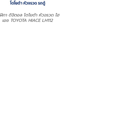
ฬิกา ดิจิตอล โตโยต้า หัวจรวด ไฮ
เอซ TOYOTA HIACE LH112