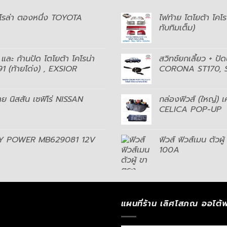
คโรล่า ตองหนึ่ง TOYOTA
ไฟท้าย โตโยต้า โคโ
ทับทิมเต็ม)
และ ก้านปัด โตโยต้า โคโรน่า
สวิทช์ยกเลี้ยว + ปั
(ท้ายโด่ง) , EXSIOR
CORONA ST170, ST17
าย นิสสัน เซฟิโร่ NISSAN
กล่องฟิวส์ (ใหญ่) เ
CELICA POP-UP
RELAY POWER MB629081 12V
ฟิวส์ ฟิวส์เมน ต
100A
แผนที่ร้าน เลิศโสภณ ออโต้พ