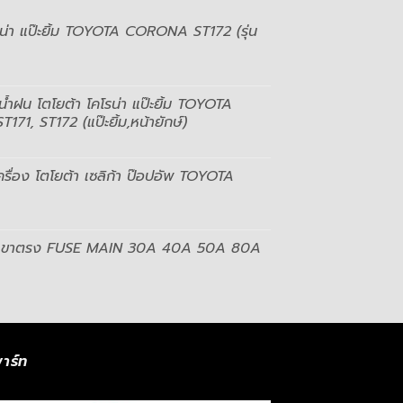
รน่า แป๊ะยิ้ม TOYOTA CORONA ST172 (รุ่น
ดน้ำฝน โตโยต้า โคโรน่า แป๊ะยิ้ม TOYOTA
1, ST172 (แป๊ะยิ้ม,หน้ายักษ์)
ครื่อง โตโยต้า เซลิก้า ป๊อปอัพ TOYOTA
ัวผู้ ขาตรง FUSE MAIN 30A 40A 50A 80A
าร์ท