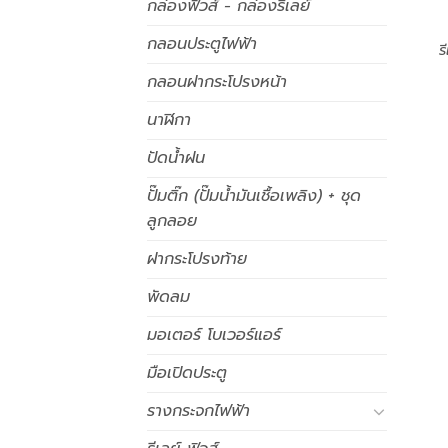
กล่องฟิวส์ - กล่องรีเลย์
กลอนประตูไฟฟ้า
ร
กลอนฝากระโปรงหน้า
นาฬิกา
ปัดน้ำฝน
ปั๊มติ๊ก (ปั๊มน้ำมันเชื้อเพลิง) + ชุด
ลูกลอย
ฝากระโปรงท้าย
พัดลม
มอเตอร์ โบเวอร์แอร์
มือเปิดประตู
รางกระจกไฟฟ้า