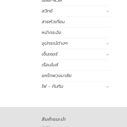
รีเลย์-ฟิวส์
สวิทช์
สายหัวเทียน
หน้ากระจัง
อุปกรณ์ต่างๆ
เซ็นเซอร์
เรือนไมล์
แหร๊กพวงมาลัย
ไฟ - ทับทิม
สินค้าแนะนำ