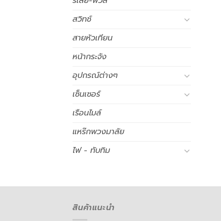
รีเลย์-ฟิวส์
สวิทช์
สายหัวเทียน
หน้ากระจัง
อุปกรณ์ต่างๆ
เซ็นเซอร์
เรือนไมล์
แหร๊กพวงมาลัย
ไฟ - ทับทิม
สินค้าแนะนำ