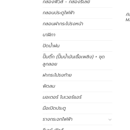
กล่องฟิวส์ - กล่องรีเลย์
กลอนประตูไฟฟ้า
ทั
M
กลอนฝากระโปรงหน้า
นาฬิกา
ปัดน้ำฝน
ปั๊มติ๊ก (ปั๊มน้ำมันเชื้อเพลิง) + ชุด
ลูกลอย
ฝากระโปรงท้าย
พัดลม
มอเตอร์ โบเวอร์แอร์
มือเปิดประตู
รางกระจกไฟฟ้า