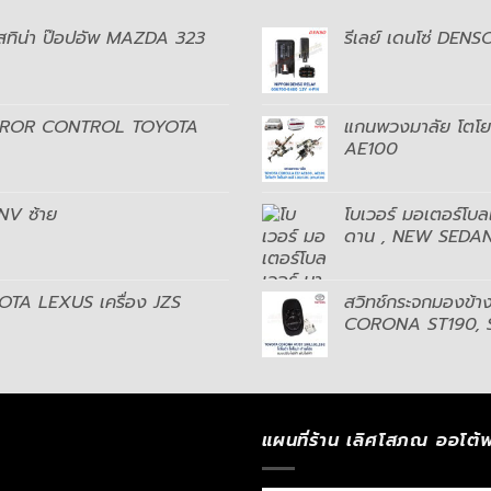
อสทิน่า ป๊อปอัพ MAZDA 323
รีเลย์ เดนโซ่ DE
MIRROR CONTROL TOYOTA
แกนพวงมาลัย โตโย
AE100
 NV ซ้าย
โบเวอร์ มอเตอร์โบ
ดาน , NEW SEDAN 
OYOTA LEXUS เครื่อง JZS
สวิทช์กระจกมองข้าง
CORONA ST190, S
แผนที่ร้าน เลิศโสภณ ออโต้พ