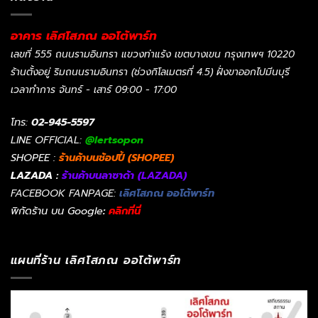
อาคาร เลิศโสภณ ออโต้พาร์ท
เลขที่ 555 ถนนรามอินทรา แขวงท่าแร้ง เขตบางเขน กรุงเทพฯ 10220
ร้านตั้งอยู่ ริมถนนรามอินทรา (ช่วงกิโลเมตรที่ 4.5) ฝั่งขาออกไปมีนบุรี
เวลาทำการ จันทร์ - เสาร์ 09:00 - 17:00
โทร:
02-945-5597
LINE OFFICIAL:
@lertsopon
SHOPEE :
ร้านค้าบนช้อปปี้ (SHOPEE)
LAZADA :
ร้านค้าบนลาซาด้า (LAZADA)
FACEBOOK FANPAGE:
เลิศโสภณ ออโต้พาร์ท
พิกัดร้าน บน Google
:
คลิกที่นี่
แผนที่ร้าน เลิศโสภณ ออโต้พาร์ท