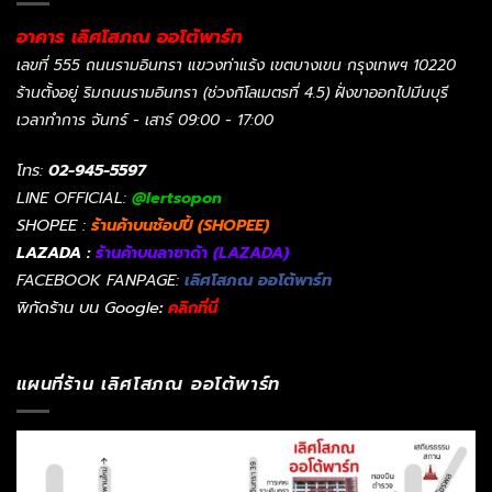
อาคาร เลิศโสภณ ออโต้พาร์ท
เลขที่ 555 ถนนรามอินทรา แขวงท่าแร้ง เขตบางเขน กรุงเทพฯ 10220
ร้านตั้งอยู่ ริมถนนรามอินทรา (ช่วงกิโลเมตรที่ 4.5) ฝั่งขาออกไปมีนบุรี
เวลาทำการ จันทร์ - เสาร์ 09:00 - 17:00
โทร:
02-945-5597
LINE OFFICIAL:
@lertsopon
SHOPEE :
ร้านค้าบนช้อปปี้ (SHOPEE)
LAZADA :
ร้านค้าบนลาซาด้า (LAZADA)
FACEBOOK FANPAGE:
เลิศโสภณ ออโต้พาร์ท
พิกัดร้าน บน Google
:
คลิกที่นี่
แผนที่ร้าน เลิศโสภณ ออโต้พาร์ท