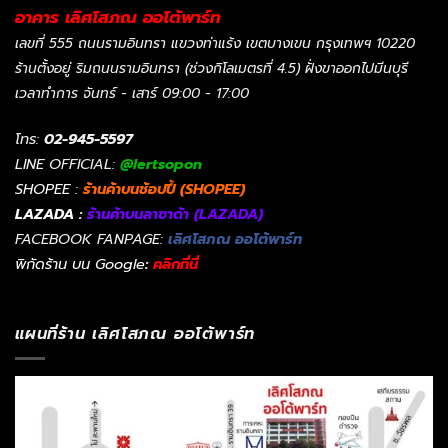
อาคาร เลิศโสภณ ออโต้พาร์ท
เลขที่ 555 ถนนรามอินทรา แขวงท่าแร้ง เขตบางเขน กรุงเทพฯ 10220
ร้านตั้งอยู่ ริมถนนรามอินทรา (ช่วงกิโลเมตรที่ 4.5) ฝั่งขาออกไปมีนบุรี
เวลาทำการ จันทร์ - เสาร์ 09:00 - 17:00
โทร:
02-945-5597
LINE OFFICIAL:
@lertsopon
SHOPEE :
ร้านค้าบนช้อปปี้ (SHOPEE)
LAZADA :
ร้านค้าบนลาซาด้า (LAZADA)
FACEBOOK FANPAGE:
เลิศโสภณ ออโต้พาร์ท
พิกัดร้าน บน Google
:
คลิกที่นี่
แผนที่ร้าน เลิศโสภณ ออโต้พาร์ท