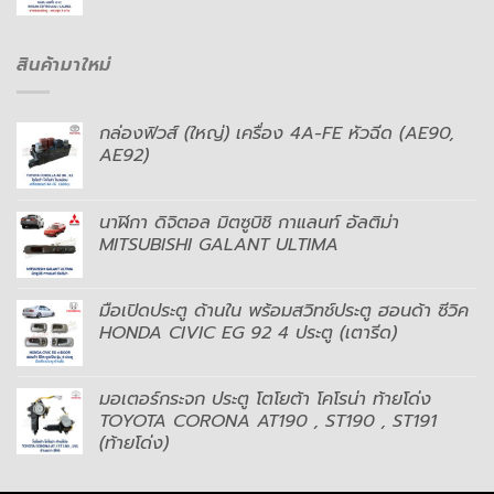
สินค้ามาใหม่
กล่องฟิวส์ (ใหญ่) เครื่อง 4A-FE หัวฉีด (AE90,
AE92)
นาฬิกา ดิจิตอล มิตซูบิชิ กาแลนท์ อัลติม่า
MITSUBISHI GALANT ULTIMA
มือเปิดประตู ด้านใน พร้อมสวิทช์ประตู ฮอนด้า ซีวิค
HONDA CIVIC EG 92 4 ประตู (เตารีด)
มอเตอร์กระจก ประตู โตโยต้า โคโรน่า ท้ายโด่ง
TOYOTA CORONA AT190 , ST190 , ST191
(ท้ายโด่ง)