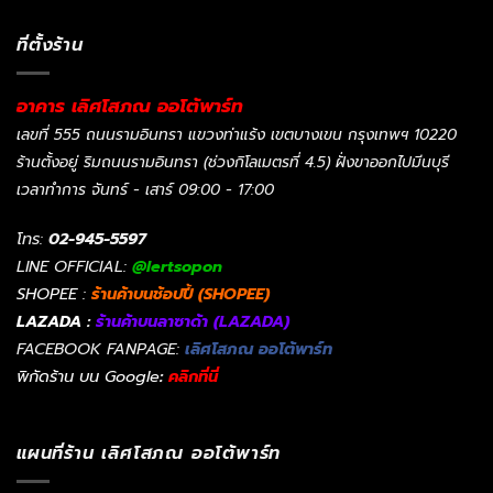
ที่ตั้งร้าน
อาคาร เลิศโสภณ ออโต้พาร์ท
เลขที่ 555 ถนนรามอินทรา แขวงท่าแร้ง เขตบางเขน กรุงเทพฯ 10220
ร้านตั้งอยู่ ริมถนนรามอินทรา (ช่วงกิโลเมตรที่ 4.5) ฝั่งขาออกไปมีนบุรี
เวลาทำการ จันทร์ - เสาร์ 09:00 - 17:00
โทร:
02-945-5597
LINE OFFICIAL:
@lertsopon
SHOPEE :
ร้านค้าบนช้อปปี้ (SHOPEE)
LAZADA :
ร้านค้าบนลาซาด้า (LAZADA)
FACEBOOK FANPAGE:
เลิศโสภณ ออโต้พาร์ท
พิกัดร้าน บน Google
:
คลิกที่นี่
แผนที่ร้าน เลิศโสภณ ออโต้พาร์ท