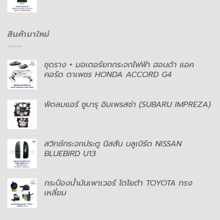
สินค้ามาใหม่
ชุดราง + มอเตอร์ยกกระจกไฟฟ้า ฮอนด้า แอค
คอร์ด ตาเพชร HONDA ACCORD G4
พัดลมแอร์ ซูบารุ อิมเพรสซ่า (SUBARU IMPREZA)
สวิทช์กระจกประตู นิสสัน บลูเบิร์ด NISSAN
BLUEBIRD U13
กระป๋องน้ำมันเพาเวอร์ โตโยต้า TOYOTA ทรง
เหลี่ยม