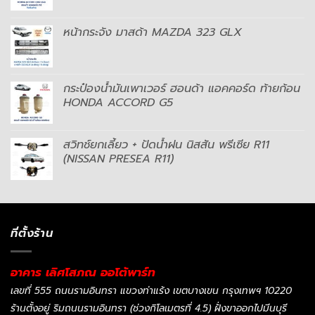
หน้ากระจัง มาสด้า MAZDA 323 GLX
กระป๋องน้ำมันเพาเวอร์ ฮอนด้า แอคคอร์ด ท้ายก้อน
HONDA ACCORD G5
สวิทช์ยกเลี้ยว + ปัดน้ำฝน นิสสัน พรีเซีย R11
(NISSAN PRESEA R11)
ที่ตั้งร้าน
อาคาร เลิศโสภณ ออโต้พาร์ท
เลขที่ 555 ถนนรามอินทรา แขวงท่าแร้ง เขตบางเขน กรุงเทพฯ 10220
ร้านตั้งอยู่ ริมถนนรามอินทรา (ช่วงกิโลเมตรที่ 4.5) ฝั่งขาออกไปมีนบุรี