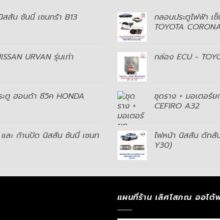
สสัน ซันนี่ เซนทร้า B13
กลอนประตูไฟฟ้า เซ็น
TOYOTA CORONA 
NISSAN URVAN รุ่นเก่า
กล่อง ECU - TOY
ประตู ฮอนด้า ซีวิค HONDA
ชุดราง + มอเตอร์ยก
CEFIRO A32
และ ก้านปัด นิสสัน ซันนี่ เซนท
ไฟหน้า นิสสัน ดัท
Y30)
แผนที่ร้าน เลิศโสภณ ออโต้พ