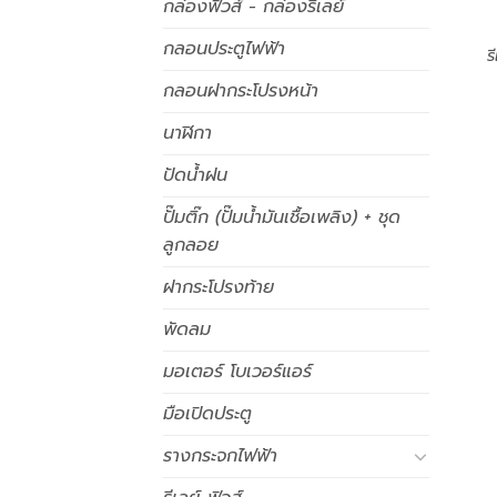
กล่องฟิวส์ - กล่องรีเลย์
กลอนประตูไฟฟ้า
ร
กลอนฝากระโปรงหน้า
นาฬิกา
ปัดน้ำฝน
ปั๊มติ๊ก (ปั๊มน้ำมันเชื้อเพลิง) + ชุด
ลูกลอย
ฝากระโปรงท้าย
พัดลม
มอเตอร์ โบเวอร์แอร์
มือเปิดประตู
รางกระจกไฟฟ้า