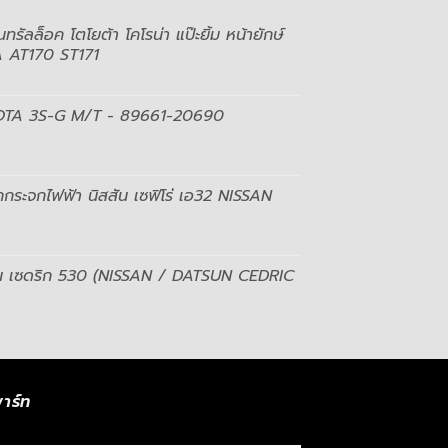
ทรัลล็อค โตโยต้า โคโรน่า แป๊ะยิ้ม หน้ายักษ์
AT170 ST171
OTA 3S-G M/T - 89661-20690
กระจกไฟฟ้า นิสสัน เซฟิโร่ เอ32 NISSAN
สัน เซดริก 530 (NISSAN / DATSUN CEDRIC
าร์ท