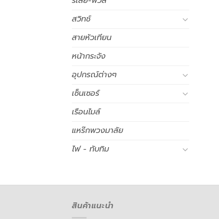
รีเลย์-ฟิวส์
สวิทช์
สายหัวเทียน
หน้ากระจัง
อุปกรณ์ต่างๆ
เซ็นเซอร์
เรือนไมล์
แหร๊กพวงมาลัย
ไฟ - ทับทิม
สินค้าแนะนำ