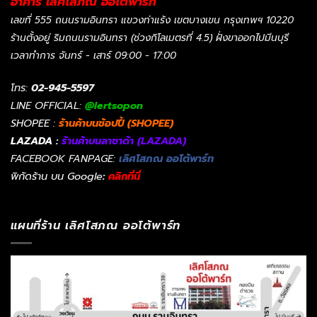
อาคาร เลิศโสภณ ออโต้พาร์ท
เลขที่ 555 ถนนรามอินทรา แขวงท่าแร้ง เขตบางเขน กรุงเทพฯ 10220
ร้านตั้งอยู่ ริมถนนรามอินทรา (ช่วงกิโลเมตรที่ 4.5) ฝั่งขาออกไปมีนบุรี
เวลาทำการ จันทร์ - เสาร์ 09:00 - 17:00
โทร:
02-945-5597
LINE OFFICIAL:
@lertsopon
SHOPEE :
ร้านค้าบนช้อปปี้ (SHOPEE)
LAZADA :
ร้านค้าบนลาซาด้า (LAZADA)
FACEBOOK FANPAGE:
เลิศโสภณ ออโต้พาร์ท
พิกัดร้าน บน Google
:
คลิกที่นี่
แผนที่ร้าน เลิศโสภณ ออโต้พาร์ท