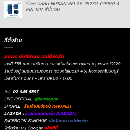
รีเลย์ นิสสัน NISSAN RELAY 25230-C9980 4-
PIN 12V สีน้ำเงิน
ที่ตั้งร้าน
อาคาร เลิศโสภณ ออโต้พาร์ท
เลขที่ 555 ถนนรามอินทรา แขวงท่าแร้ง เขตบางเขน กรุงเทพฯ 10220
ร้านตั้งอยู่ ริมถนนรามอินทรา (ช่วงกิโลเมตรที่ 4.5) ฝั่งขาออกไปมีนบุรี
เวลาทำการ จันทร์ - เสาร์ 09:00 - 17:00
โทร:
02-945-5597
LINE OFFICIAL:
@lertsopon
SHOPEE :
ร้านค้าบนช้อปปี้ (SHOPEE)
LAZADA :
ร้านค้าบนลาซาด้า (LAZADA)
FACEBOOK FANPAGE:
เลิศโสภณ ออโต้พาร์ท
พิกัดร้าน บน Google
:
คลิกที่นี่