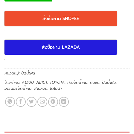
สั่งซื้อผ่าน SHOPEE
.
สั่งซื้อผ่าน LAZADA
.
หมวดหมู่:
ปัดน้ำฝน
ป้ายกำกับ:
AE100
,
AE101
,
TOYOTA
,
ก้านปัดน้ำฝน
,
คันชัก
,
ปัดน้ำฝน
,
มอเตอร์ปัดน้ำฝน
,
สามห่วง
,
โตโยต้า