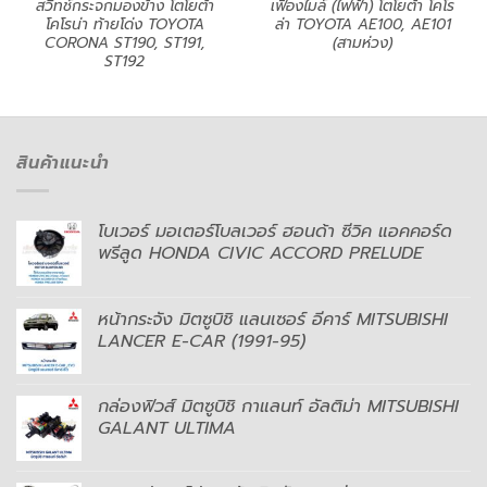
สวิทช์กระจกมองข้าง โตโยต้า
เฟืองไมล์ (ไฟฟ้า) โตโยต้า โคโร
โคโรน่า ท้ายโด่ง TOYOTA
ล่า TOYOTA AE100, AE101
CORONA ST190, ST191,
(สามห่วง)
ST192
สินค้าแนะนำ
โบเวอร์ มอเตอร์โบลเวอร์ ฮอนด้า ซีวิค แอคคอร์ด
พรีลูด HONDA CIVIC ACCORD PRELUDE
หน้ากระจัง มิตซูบิชิ แลนเซอร์ อีคาร์ MITSUBISHI
LANCER E-CAR (1991-95)
กล่องฟิวส์ มิตซูบิชิ กาแลนท์ อัลติม่า MITSUBISHI
GALANT ULTIMA